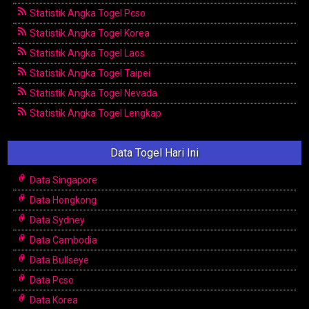
Statistik Angka Togel Pcso
Statistik Angka Togel Korea
Statistik Angka Togel Laos
Statistik Angka Togel Taipei
Statistik Angka Togel Nevada
Statistik Angka Togel Lengkap
Data Togel Hari Ini
Data Singapore
Data Hongkong
Data Sydney
Data Cambodia
Data Bullseye
Data Pcso
Data Korea