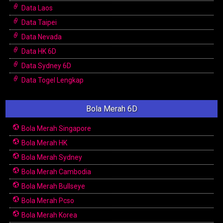
Data Laos
Data Taipei
Data Nevada
Data HK 6D
Data Sydney 6D
Data Togel Lengkap
Bola Merah 6D
Bola Merah Singapore
Bola Merah HK
Bola Merah Sydney
Bola Merah Cambodia
Bola Merah Bullseye
Bola Merah Pcso
Bola Merah Korea