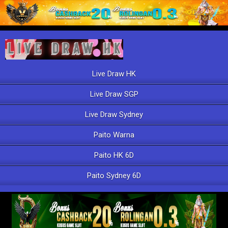
Live Draw HK
Live Draw SGP
Live Draw Sydney
Paito Warna
Paito HK 6D
Paito Sydney 6D