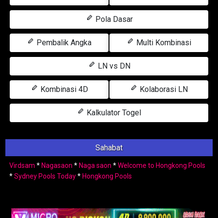
Pola Dasar
Pembalik Angka
Multi Kombinasi
LN vs DN
Kombinasi 4D
Kolaborasi LN
Kalkulator Togel
Sahabat
Virdsam
*
Nagasaon
*
Naga saon
*
Welcome to Hongkong Pools
*
Sydney Pools Today
*
Hongkong Pools