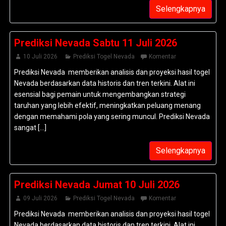
Selengkapnya
Prediksi Nevada Sabtu 11 Juli 2026
10 Juli 2026
Prediksi Togel Nevada
Komentar
Prediksi Nevada memberikan analisis dan proyeksi hasil togel
Nevada berdasarkan data historis dan tren terkini. Alat ini
esensial bagi pemain untuk mengembangkan strategi
taruhan yang lebih efektif, meningkatkan peluang menang
dengan memahami pola yang sering muncul. Prediksi Nevada
sangat [...]
Selengkapnya
Prediksi Nevada Jumat 10 Juli 2026
09 Juli 2026
Prediksi Togel Nevada
Komentar
Prediksi Nevada memberikan analisis dan proyeksi hasil togel
Nevada berdasarkan data historis dan tren terkini. Alat ini