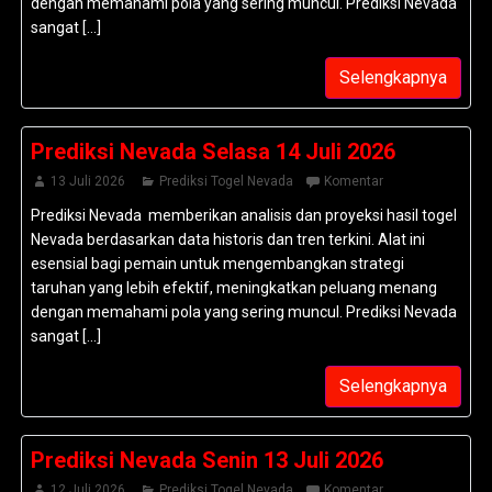
dengan memahami pola yang sering muncul. Prediksi Nevada
sangat [...]
Selengkapnya
Prediksi Nevada Selasa 14 Juli 2026
13 Juli 2026
Prediksi Togel Nevada
Komentar
Prediksi Nevada memberikan analisis dan proyeksi hasil togel
Nevada berdasarkan data historis dan tren terkini. Alat ini
esensial bagi pemain untuk mengembangkan strategi
taruhan yang lebih efektif, meningkatkan peluang menang
dengan memahami pola yang sering muncul. Prediksi Nevada
sangat [...]
Selengkapnya
Prediksi Nevada Senin 13 Juli 2026
12 Juli 2026
Prediksi Togel Nevada
Komentar