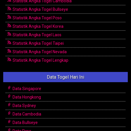
Statistik Angka Togel Cambodia
Statistik Angka Togel Bullseye
Statistik Angka Togel Pcso
Statistik Angka Togel Korea
Statistik Angka Togel Laos
Statistik Angka Togel Taipei
Statistik Angka Togel Nevada
Statistik Angka Togel Lengkap
Data Togel Hari Ini
Data Singapore
Data Hongkong
Data Sydney
Data Cambodia
Data Bullseye