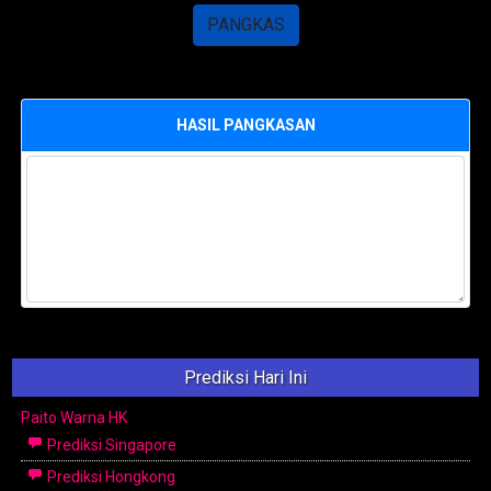
PANGKAS
HASIL PANGKASAN
Prediksi Hari Ini
Paito Warna HK
Prediksi Singapore
Prediksi Hongkong