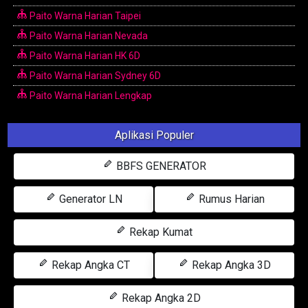
Paito Warna Harian Taipei
Paito Warna Harian Nevada
Paito Warna Harian HK 6D
Paito Warna Harian Sydney 6D
Paito Warna Harian Lengkap
Aplikasi Populer
BBFS GENERATOR
Generator LN
Rumus Harian
Rekap Kumat
Rekap Angka CT
Rekap Angka 3D
Rekap Angka 2D