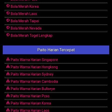
Bola Merah Korea
Bola Merah Laos
Bola Merah Taipei
Bola Merah Nevada
Bola Merah Togel Lengkap
Paito Harian Tercepat
Paito Warna Harian Singapore
Paito Warna Harian Hongkong
Paito Warna Harian Sydney
Paito Warna Harian Cambodia
Paito Warna Harian Bullseye
Paito Warna Harian Pcso
Paito Warna Harian Korea
Paito Warna Harian Laos