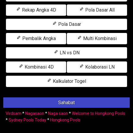
Rekap Angka 4D
Pola Dasar All
Pola Dasar
Pembalik Angka
Multi Kombinasi
LN vs DN
Kombinasi 4D
Kolaborasi LN
Kalkulator Togel
Sahabat
Virdsam
*
Nagasaon
*
Naga saon
*
Welcome to Hongkong Pools
*
Sydney Pools Today
*
Hongkong Pools