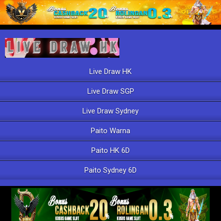
Live Draw HK
Live Draw SGP
Live Draw Sydney
Paito Warna
Paito HK 6D
Paito Sydney 6D