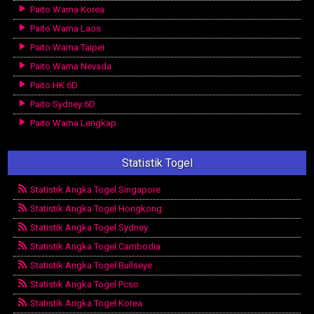
Paito Warna Korea
Paito Warna Laos
Paito Warna Taipei
Paito Warna Nevada
Paito HK 6D
Paito Sydney 6D
Paito Warna Lengkap
Statistik Togel
Statistik Angka Togel Singapore
Statistik Angka Togel Hongkong
Statistik Angka Togel Sydney
Statistik Angka Togel Cambodia
Statistik Angka Togel Bullseye
Statistik Angka Togel Pcso
Statistik Angka Togel Korea