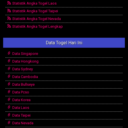
Statistik Angka Togel Laos
Statistik Angka Togel Taipei
Statistik Angka Togel Nevada
Statistik Angka Togel Lengkap
Data Togel Hari Ini
Data Singapore
Data Hongkong
Data Sydney
Data Cambodia
Data Bullseye
Data Pcso
Data Korea
Data Laos
Data Taipei
Data Nevada