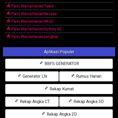
Paito Warna Harian Taipei
Paito Warna Harian Nevada
Paito Warna Harian HK 6D
Paito Warna Harian Sydney 6D
Paito Warna Harian Lengkap
Aplikasi Populer
BBFS GENERATOR
Generator LN
Rumus Harian
Rekap Kumat
Rekap Angka CT
Rekap Angka 3D
Rekap Angka 2D