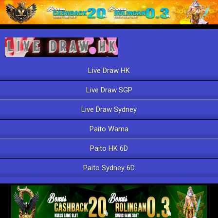
Live Draw HK
Live Draw SGP
Live Draw Sydney
Paito Warna
Paito HK 6D
Paito Sydney 6D