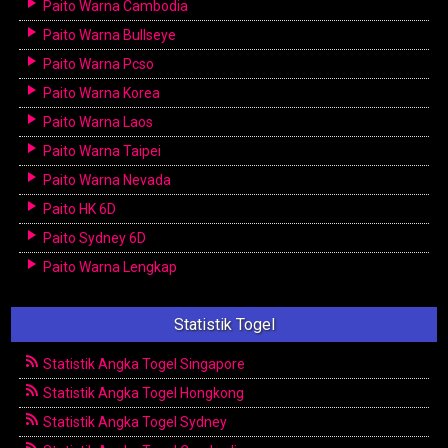
Paito Warna Cambodia
Paito Warna Bullseye
Paito Warna Pcso
Paito Warna Korea
Paito Warna Laos
Paito Warna Taipei
Paito Warna Nevada
Paito HK 6D
Paito Sydney 6D
Paito Warna Lengkap
Statistik Togel
Statistik Angka Togel Singapore
Statistik Angka Togel Hongkong
Statistik Angka Togel Sydney