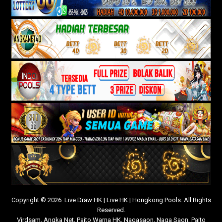
Copyright © 2026 Live Draw HK | Live HK | Hongkong Pools. All Rights
Reserved.
Virdsam
,
Angka Net
,
Paito Warna HK
,
Nagasaon
,
Naga Saon
,
Paito