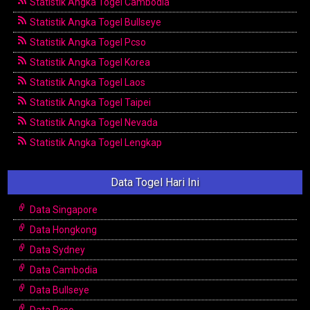
Statistik Angka Togel Cambodia
Statistik Angka Togel Bullseye
Statistik Angka Togel Pcso
Statistik Angka Togel Korea
Statistik Angka Togel Laos
Statistik Angka Togel Taipei
Statistik Angka Togel Nevada
Statistik Angka Togel Lengkap
Data Togel Hari Ini
Data Singapore
Data Hongkong
Data Sydney
Data Cambodia
Data Bullseye