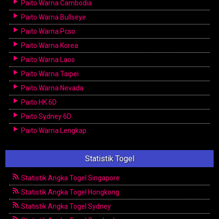
Paito Warna Cambodia
Paito Warna Bullseye
Paito Warna Pcso
Paito Warna Korea
Paito Warna Laos
Paito Warna Taipei
Paito Warna Nevada
Paito HK 6D
Paito Sydney 6D
Paito Warna Lengkap
Statistik Togel
Statistik Angka Togel Singapore
Statistik Angka Togel Hongkong
Statistik Angka Togel Sydney