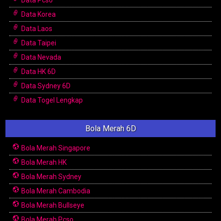
Data Pcso
Data Korea
Data Laos
Data Taipei
Data Nevada
Data HK 6D
Data Sydney 6D
Data Togel Lengkap
Bola Merah 6D
Bola Merah Singapore
Bola Merah HK
Bola Merah Sydney
Bola Merah Cambodia
Bola Merah Bullseye
Bola Merah Pcso